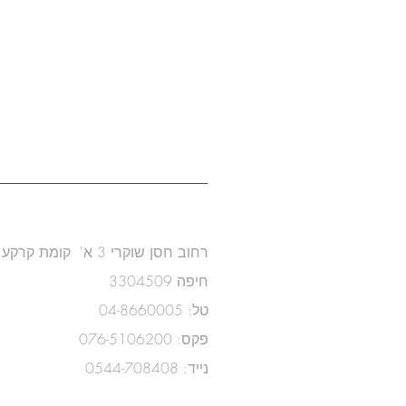
שאדי שריף
טאהירה שאקריאן
משרד אדריכלות ועיצוב פני
רחוב חסן שוקרי 3 א' קומת קרקע
3304509 חיפה
טל: 04-8660005
פקס: 076-5106200
נייד: 0544-708408