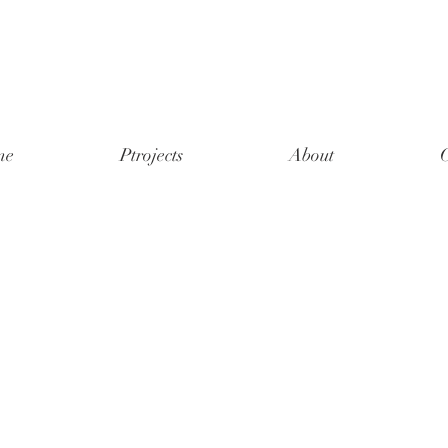
me
Ptrojects
About
C