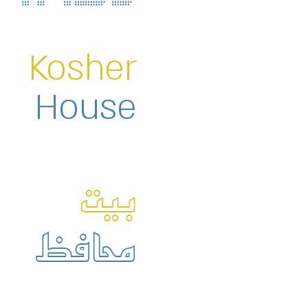
Kosher
House
بيت
محافظ