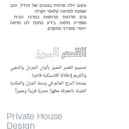
עיצוב וילה פרטית בגוונים של חרדל, זהב
ושמנת למראה קלאסי יוקרתי.
גרם מדרגות מרחפות במרכז הבית
וספריה מלאה בידע נותנת לנו מראה
ייחודי ומודרני מתקדם.
القصر
المميز
تصميم القصر المميز بألوان الخردل والذهبي
والكريم لإطلالة كلاسيكية فاخرة.
يمنحنا الدرج العائم في وسط المنزل والمكتبة
المليئة بالمعرفة مظهرًا عصريًا فريدًا ومميزاً.
Private House
Design