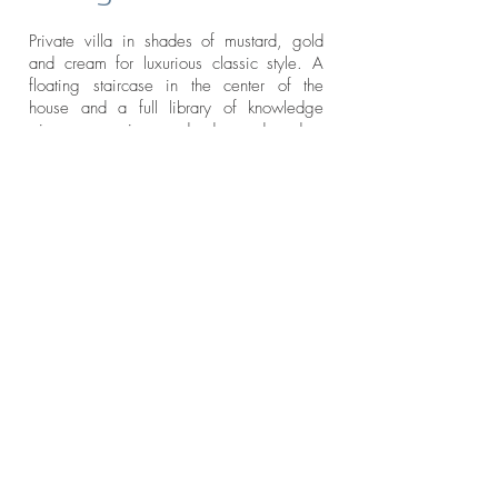
Private villa in shades of mustard, gold
and cream for luxurious classic style. A
floating staircase in the center of the
house and a full library of knowledge
gives us a unique and advanced modern
feeling.
BE IN
שאדי שריף
TOUCH
טאהירה שאקריאן
משרד אדריכלות ועיצוב פנים
רחוב חסן שוקרי 3 א' קומת קרקע
חיפה
3304509
טל:
04-8660005
פקס:
076-5106200
נייד:
0544-708408