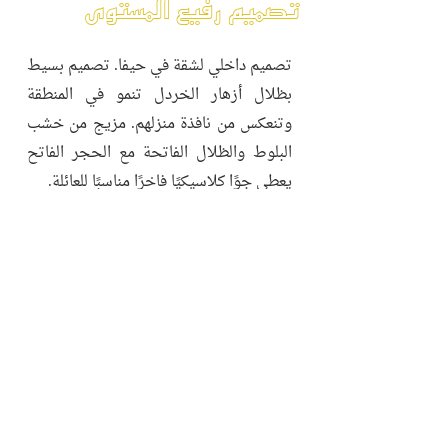
تصميم رفيع المستوى
تصميم داخلي لشقة في حيفا. تصميم بسيط
بظلال أزهار الخردل تنمو في المنطقة
وتنعكس من نافذة منزلهم. مزيج من خشب
البلوط والظلال الفاتحة مع الحجر الفاتح
يعطي جوًا كلاسيكيًا فاخرًا مناسبًا للعائلة.
BE IN
שאדי שריף
TOUCH
טאהירה שאקריאן
משרד אדריכלות ועיצוב פנים
רחוב חסן שוקרי 3 א' קומת קרקע
חיפה
3304509