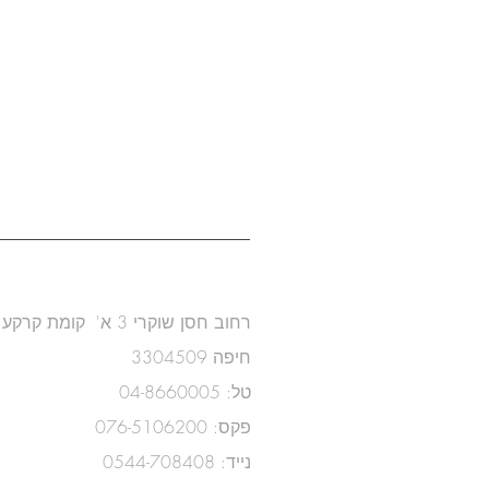
שאדי שריף
טאהירה שאקריאן
משרד אדריכלות ועיצוב פני
רחוב חסן שוקרי 3 א' קומת קרקע
3304509 חיפה
טל: 04-8660005
פקס: 076-5106200
נייד: 0544-708408