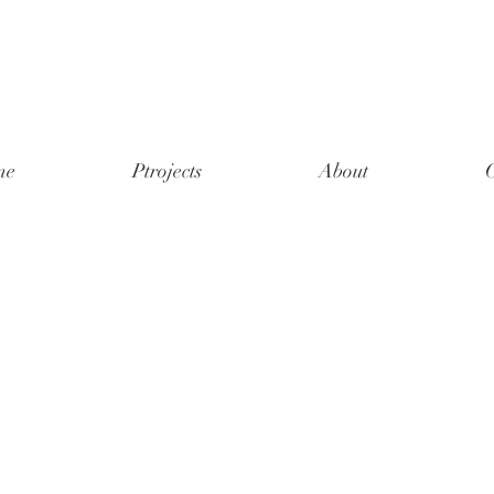
me
Ptrojects
About
C