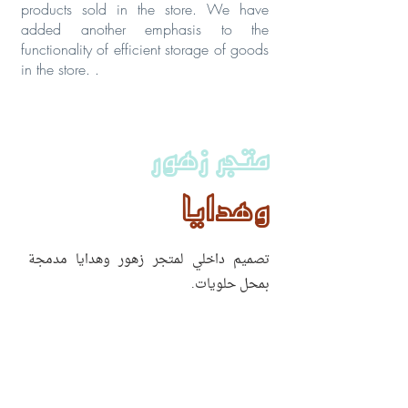
products sold in the store. We have
added another emphasis to the
functionality of efficient storage of goods
in the store. .
متجر زهور
وهدايا
تصميم داخلي لمتجر زهور وهدايا مدمجة
بمحل حلويات.
كل ما يلزم العائلة للهدايا بتصميم حديث.
يميزه الأرضية الزجاجية المضاءة والمثيرة
للإعجاب عن عالم الأزهار الرائعة.
اساس تصميم المكان الألوان الهادئة التي تبرز
ألوان المنتجات المباعة في المتجر.