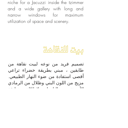
niche for a Jacuzzi inside the tzimmer
and a wide gallery with long and
narrow windows for maximum
utilization of space and scenery.
بيت للنقاهة
تصميم فريد من نوعه لبيت نقاهة من
طابقين ، مبني بطريقة خضراء تراعي
أقصى استفادة من ضوء النهار الطبيعي.
مزيج من اللون البني وظلال من الرمادي
الأسمنتي والبلوط لإطلالة نظيفة
وعصرية. أيضًا لإكمال المظهر الفاخر
قمنا ببناء مكان مناسب لجاكوزي داخل
المبيت والإفطار ومعرض واسع مع نوافذ
طويلة وضيقة لتحقيق أقصى استفادة من
المساحة والمناظر الطبيعية.