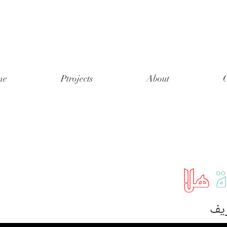
me
Ptrojects
About
C
ة
هلا
يف