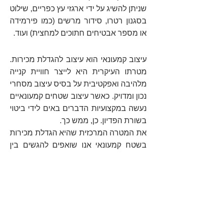
שניתן להשיג על ידי ארגזי עץ כפריים, שילוט
בסגנון רטרו, סידור מרשים (כמו פירמידה
או מספר אבטיחים חתוכים למחצית) ועוד.
עיצוב קמעונאי הוא עיצוב להגדלת מכירות.
מטרתו העיקרית היא לייצר חוויית קנייה
מלהיבה ואפקטיבית על בסיס עיצוב מסחרי
נכון ומדויק. כאשר עיצוב שטחים קמעונאיים
נעשה במקצועיות הדברים באים לידי ביטוי
בשורת הפדיון. כן, ממש כך.
את המטרה המרכזית שהיא הגדלת מכירות
בשטח קמעונאי אנו שואפים להגשים בין
השאר על ידי הגדלת זמן השהייה של
הלקוחות במתחם. ככל שהלקוחות נמצאים
במקום זמן רב יותר, וככל שהם נחשפים
למוצרים מגוונים יותר (שחלקם כמובן
משלימים זה את זה), כך הסיכוי לרכישות
בפועל גדל בהתאמה. בפרט כפונקציה